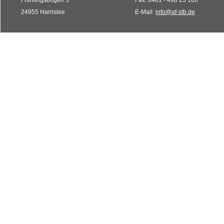
Frühlingsbogen 5
Fax: 0461 - 490 23 166
24955 Harrislee
E-Mail:
info@af-stb.de